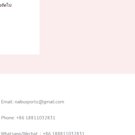
้งถัดไป
Email: naibusports@gmail.com
Phone: +86 18811032831
Whatsapp/Wechat：+86 188811032831