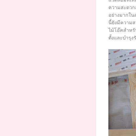
ความสะดวกสบ
อย่างมากในส
นี้ยังมีความ
ไม้โอ๊คสำหรั
ตั้งและบำรุง