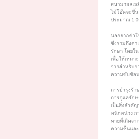
สนามวอลเลย์
ไม้โอ๊คจะขึ้
ประมาณ 1,00
นอกจากค่าใช้
ซึ่งรวมถึงค่
รักษา โดยในข
เพื่อให้เหมา
จ่ายสำหรับกา
ความซับซ้อ
การบำรุงรักษา
การดูแลรักษา
เป็นสิ่งสำคั
หนักหน่วง ก
หายที่เกิดจาก
ความชื้นและ