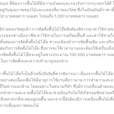
บอล ที่ต้องการพื้นไม้ที่มีความมั่นคงและรองรับการกระแทกได้ด
นอยู่กับคุณภาพของไม้และแหล่งที่มาของวัสดุ ซึ่งในปัจจุบันมีราคาตั
0 บาทต่อตารางเมตร ไปจนถึง 3,000 บาทต่อตารางเมตร
จ่ายของวัสดุแล้ว การติดตั้งพื้นไม้โอ๊คยังต้องพิจารณาค่าใช้จ่ายข
าแรงของช่างมืออาชีพ ค่าใช้จ่ายในการเตรียมพื้นที่ และค่าใช้จ่าย
ั้นตอนการติดตั้งพื้นไม้โอ๊ค ช่างจะต้องทำการขัดพื้นเดิม และปรับพ
ะสมกับการติดตั้งไม้โอ๊ค ซึ่งอาจจะใช้เวลานานและต้องใช้เครื่องมือ
รติดตั้งพื้นไม้โอ๊คจะอยู่ในช่วงประมาณ 300-600 บาทต่อตารางเมตร
นในการติดตั้งและความชำนาญของช่าง
พื้นไม้โอ๊คก็เป็นอีกหนึ่งปัจจัยที่ควรพิจารณา เนื่องจากพื้นไม้โอ๊ค
อย่างต่อเนื่องเพื่อให้มีอายุการใช้งานที่ยาวนาน การทำความสะอา
ญที่ไม่ควรมองข้าม โดยเฉพาะในสนามกีฬา ซึ่งมีการเคลื่อนย้ายและ
ารทำความสะอาดพื้นไม้โอ๊คจะช่วยป้องกันไม่ให้เกิดรอยขีดข่วนหร
สิ่งสกปรกที่สะสมอยู่บนพื้น นอกจากนี้ยังต้องมีการเคลือบพื้นไม้เพื่
การเสื่อมสภาพของไม้