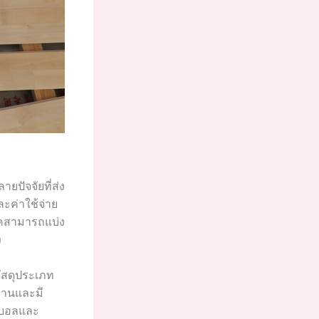
ยปัจจัยที่ส่ง
ะค่าใช้จ่าย
โอ๊คสามารถแบ่ง
ง
บวัสดุประเภท
นทานและมี
ตบอลและ