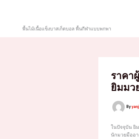
Skip
to
content
พื้นไม้เนื้อแข็งบาสเก็ตบอล พื้นกีฬาแบบพกพา
ราคาผ
ยิมมว
By
yan
ในปัจจุบัน ยิ
นักมวยมืออาช