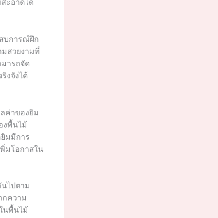
ามสะอาดได้
สบการณ์ฝึก
ามสวยงามที่
สามารถจัด
ิงจังได้
มูลค่าของยิม
งพื้นไม้
กยิมมีการ
เพิ่มโอกาสใน
กันไปตาม
าจากความ
นพื้นไม้