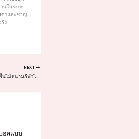
ช้งานในระยะ
คุ้มค่าและชาญ
ริง
NEXT
เกรดป้องกันไฟของพื้นไม้สนามกีฬาไม้เบิร์ช
็ตบอลแบบ