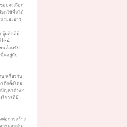
ิดชอบจะเลือก
ือกใช้พื้นไม้
อมในระยะยาว
้ผลิตที่มี
ีไซน์
แฮนด์สครัป
ึ้นอยู่กับ
กษาเกี่ยวกับ
รติดตั้งโดย
ปัญหาต่าง ๆ
ริการที่มี
ิ่งต่อการสร้าง
ะความอบอุ่น