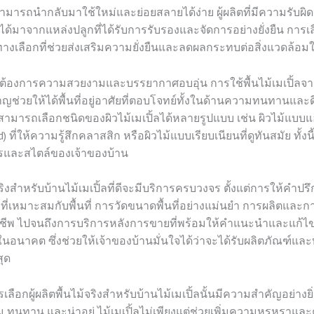
ามารถนำกลับมาใช้ใหม่และย่อยสลายได้ง่าย ผู้ผลิตที่มีความรับผ
ที่ได้มาจากแหล่งปลูกที่ได้รับการรับรองและจัดการอย่างยั่งยืน การเล
็นทางเลือกที่ช่วยส่งเสริมความยั่งยืนและลดผลกระทบต่อสิ่งแวดล้
่ต้องการความสวยงามและบรรยากาศอบอุ่น การใช้พื้นไม้เมเปิ้ลจากผู
ญช่วยให้ได้พื้นที่อยู่อาศัยที่ตอบโจทย์ทั้งในด้านความทนทานและด
สามารถเลือกชนิดของผิวไม้เมเปิ้ลได้หลายรูปแบบ เช่น ผิวไม้แบบ
 ที่ให้ความรู้สึกคลาสสิก หรือผิวไม้แบบเรียบเนียนที่ดูทันสมัย ทั้งนี้ข
รและสไตล์ของเจ้าของบ้าน
้จริงสำหรับบ้านไม้เมเปิ้ลที่ดีจะมีบริการครบวงจร ตั้งแต่การให้คำปรึ
้ลที่เหมาะสมกับพื้นที่ การวัดขนาดพื้นที่อย่างแม่นยำ การผลิตและกา
ชีพ ไปจนถึงการบริการหลังการขายที่พร้อมให้คำแนะนำและแก้ไข
นในอนาคต ซึ่งช่วยให้เจ้าของบ้านมั่นใจได้ว่าจะได้รับผลิตภัณฑ์และบ
สุด
รเลือกผู้ผลิตพื้นไม้จริงสำหรับบ้านไม้เมเปิ้ลนั้นมีความสำคัญอย่างย
ม ทนทาน และน่าอยู่ ไม้เมเปิ้ลไม่เพียงแต่ช่วยเพิ่มความหรูหราแล