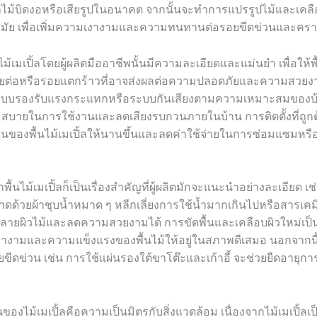
ไม้บิดงอหรือเสียรูปในอนาคต จากนั้นจะทำการแปรรูปไม้และเคลือบ
นสมัย เพื่อเพิ่มความเงางามและความทนทานต่อรอยขีดข่วนและค
นไม้เมเปิ้ลโดยผู้ผลิตมืออาชีพนั้นมีความละเอียดและแม่นยำ เพื่อให้พื
รอยต่อหรือรอยแตกร้าวที่อาจส่งผลต่อความปลอดภัยและความสวยงา
ั้งระบบรองรับแรงกระแทกหรือระบบกันเสียงตามความเหมาะสมของบ
ามสบายในการใช้งานและลดเสียงรบกวนภายในบ้าน การติดตั้งที่ถูกต้
นของพื้นไม้เมเปิ้ลให้นานขึ้นและลดค่าใช้จ่ายในการซ่อมแซมหรือ
ื้นไม้เมเปิ้ลก็เป็นเรื่องสำคัญที่ผู้ผลิตมักจะแนะนำอย่างละเอียด เ
ด้วยผ้าชุบน้ำหมาด ๆ หลีกเลี่ยงการใช้น้ำมากเกินไปหรือสารเคม
ายผิวไม้และลดความสวยงามได้ การขัดพื้นและเคลือบผิวใหม่เป็
างามและความแข็งแรงของพื้นไม้ให้อยู่ในสภาพดีเสมอ นอกจากนี
ยขีดข่วน เช่น การใช้แผ่นรองใต้ขาโต๊ะและเก้าอี้ จะช่วยยืดอายุกา
่นของไม้เมเปิ้ลคือความเป็นมิตรกับสิ่งแวดล้อม เนื่องจากไม้เมเปิ้ลเป