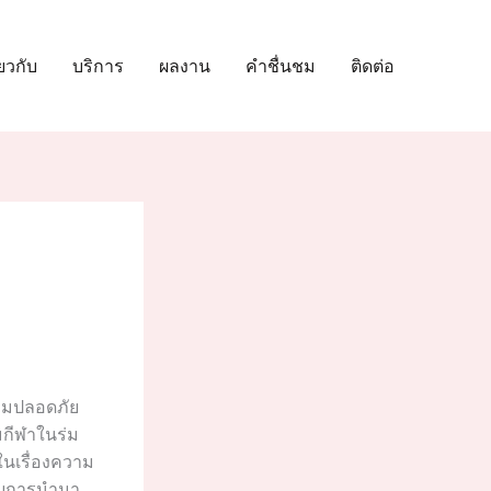
่ยวกับ
บริการ
ผลงาน
คำชื่นชม
ติดต่อ
วามปลอดภัย
ามกีฬาในร่ม
ในเรื่องความ
รับการนำมา