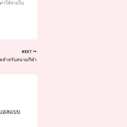
ค่าใช้จ่ายใน
NEXT
อ๊คสำหรับสนามกีฬา
็ตบอลแบบ