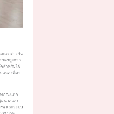
วามแตกต่างกัน
ราคาสูงกว่า
๊คสำหรับใช้
ับแหล่งที่มา
ับแรงกระแทก
นุ่มนวลและ
stem) และระบบ
2,000 บาท