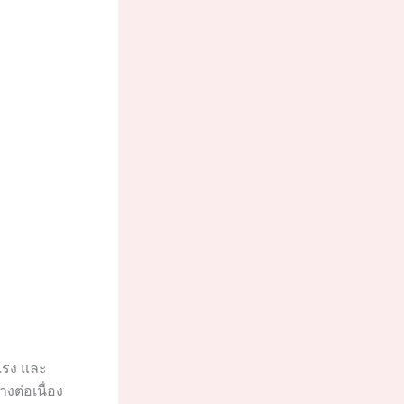
งแรง และ
งต่อเนื่อง