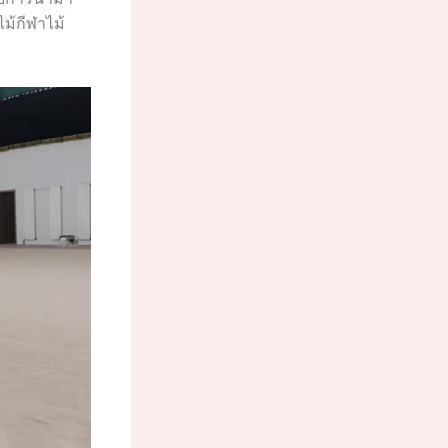
ม้กีฬาไม้