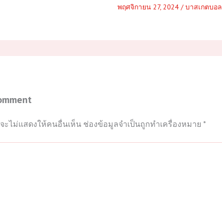
พฤศจิกายน 27, 2024
/
บาสเกตบอล
Comment
จะไม่แสดงให้คนอื่นเห็น
ช่องข้อมูลจำเป็นถูกทำเครื่องหมาย
*