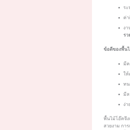
ระ
ค่า
งา
รว
ข้อดีของพื้นไ
มี
ให้
ทน
มี
ง่า
พื้นไม้โอ๊คจ
สวยงาม การเล