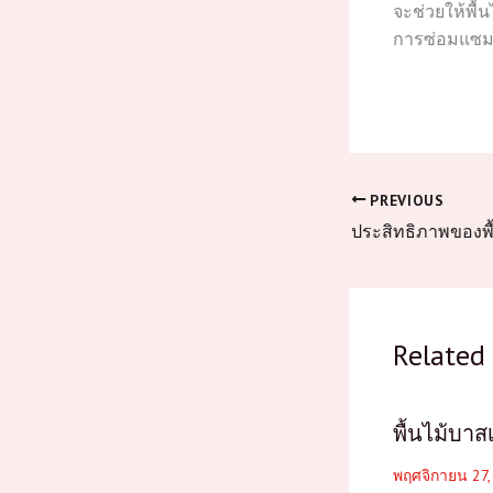
จะช่วยให้พื้
การซ่อมแซมแ
PREVIOUS
ประสิทธิภาพของพื
Related 
พื้นไม้บา
พฤศจิกายน 27