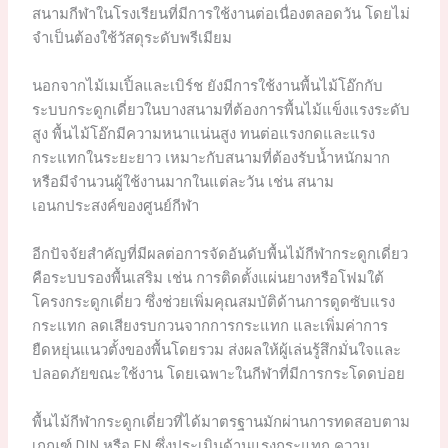
สนามกีฬาในโรงเรียนที่มีการใช้งานต่อเนื่องตลอดวัน โดยไม่
จำเป็นต้องใช้วัสดุระดับพรีเมียม
นอกจากไม้เมเปิ้ลและเบิร์ช ยังมีการใช้งานพื้นไม้โอ๊กกับ
ระบบกระดูกเดี่ยวในบางสนามที่ต้องการพื้นไม้แข็งแรงระดับ
สูง พื้นไม้โอ๊กมีความหนาแน่นสูง ทนต่อแรงกดและแรง
กระแทกในระยะยาว เหมาะกับสนามที่ต้องรับน้ำหนักมาก
หรือมีจำนวนผู้ใช้งานมากในแต่ละวัน เช่น สนาม
เอนกประสงค์ของศูนย์กีฬา
อีกปัจจัยสำคัญที่มีผลต่อการจัดอันดับพื้นไม้กีฬากระดูกเดี่ยว
คือระบบรองพื้นเสริม เช่น การติดตั้งแผ่นยางหรือโฟมใต้
โครงกระดูกเดี่ยว ซึ่งช่วยเพิ่มคุณสมบัติด้านการดูดซับแรง
กระแทก ลดเสียงรบกวนจากการกระแทก และเพิ่มค่าการ
ยืดหยุ่นแนวตั้งของพื้นโดยรวม ส่งผลให้ผู้เล่นรู้สึกมั่นใจและ
ปลอดภัยขณะใช้งาน โดยเฉพาะในกีฬาที่มีการกระโดดบ่อย
พื้นไม้กีฬากระดูกเดี่ยวที่ได้มาตรฐานมักผ่านการทดสอบตาม
เกณฑ์ DIN หรือ EN ซึ่งประเมินด้านแรงกระแทก ความ