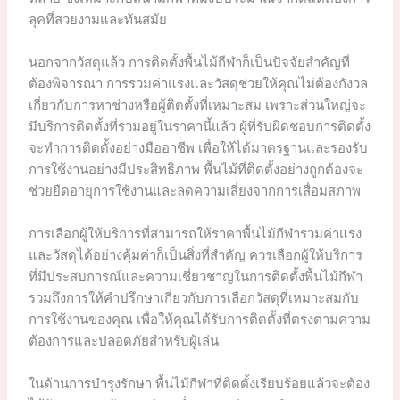
ลุคที่สวยงามและทันสมัย
นอกจากวัสดุแล้ว การติดตั้งพื้นไม้กีฬาก็เป็นปัจจัยสำคัญที่
ต้องพิจารณา การรวมค่าแรงและวัสดุช่วยให้คุณไม่ต้องกังวล
เกี่ยวกับการหาช่างหรือผู้ติดตั้งที่เหมาะสม เพราะส่วนใหญ่จะ
มีบริการติดตั้งที่รวมอยู่ในราคานี้แล้ว ผู้ที่รับผิดชอบการติดตั้ง
จะทำการติดตั้งอย่างมืออาชีพ เพื่อให้ได้มาตรฐานและรองรับ
การใช้งานอย่างมีประสิทธิภาพ พื้นไม้ที่ติดตั้งอย่างถูกต้องจะ
ช่วยยืดอายุการใช้งานและลดความเสี่ยงจากการเสื่อมสภาพ
การเลือกผู้ให้บริการที่สามารถให้ราคาพื้นไม้กีฬารวมค่าแรง
และวัสดุได้อย่างคุ้มค่าก็เป็นสิ่งที่สำคัญ ควรเลือกผู้ให้บริการ
ที่มีประสบการณ์และความเชี่ยวชาญในการติดตั้งพื้นไม้กีฬา
รวมถึงการให้คำปรึกษาเกี่ยวกับการเลือกวัสดุที่เหมาะสมกับ
การใช้งานของคุณ เพื่อให้คุณได้รับการติดตั้งที่ตรงตามความ
ต้องการและปลอดภัยสำหรับผู้เล่น
ในด้านการบำรุงรักษา พื้นไม้กีฬาที่ติดตั้งเรียบร้อยแล้วจะต้อง