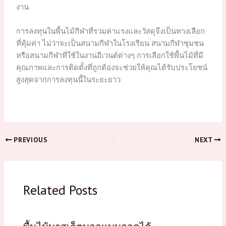
งาน
การลงทุนในพื้นไม้กีฬาที่รวมค่าแรงและวัสดุจึงเป็นทางเลือก
ที่คุ้มค่า ไม่ว่าจะเป็นสนามกีฬาในโรงเรียน สนามกีฬาชุมชน
หรือสนามกีฬาที่ใช้ในงานอีเวนต์ต่างๆ การเลือกใช้พื้นไม้ที่มี
คุณภาพและการติดตั้งที่ถูกต้องจะช่วยให้คุณได้รับประโยชน์
สูงสุดจากการลงทุนนี้ในระยะยาว
PREVIOUS
NEXT
Related Posts