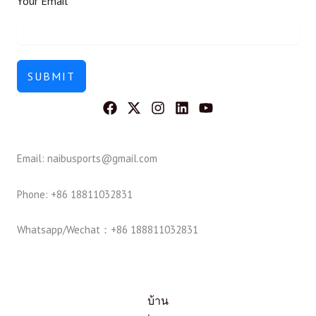
Your Email
SUBMIT
Email: naibusports@gmail.com
Phone: +86 18811032831
Whatsapp/Wechat：+86 188811032831
บ้าน