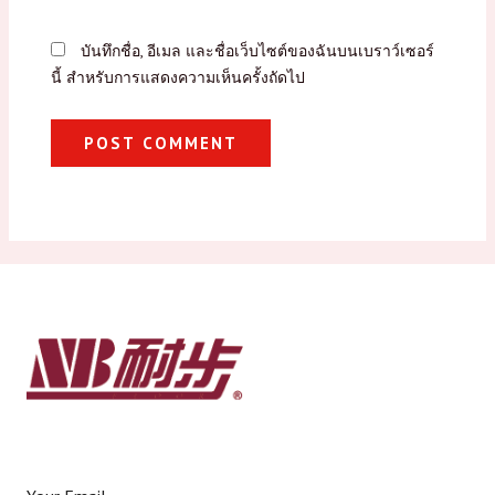
บันทึกชื่อ, อีเมล และชื่อเว็บไซต์ของฉันบนเบราว์เซอร์
นี้ สำหรับการแสดงความเห็นครั้งถัดไป